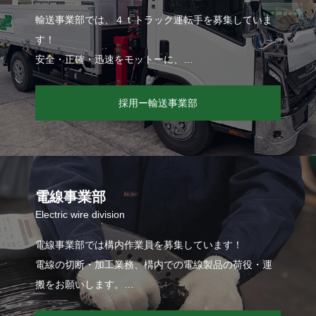
輸送事業部では、４ｔトラック運転手を募集していま
す！
安全・正確・迅速をモットーに、
お客様のもとへ大切な荷物を届ける仕事です。
採用ー輸送事業部
電線事業部
Electric wire division
電線事業部では構内作業員を募集しています！
電線の切断・加工業務、構内での電線製品の荷役・運
搬をお願いします。
資格や経験は問いません。